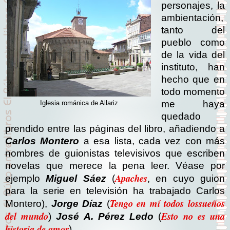
personajes, la
ambientación,
tanto del
pueblo como
de la vida del
instituto, han
hecho que en
todo momento
me haya
Iglesia románica de Allariz
quedado
prendido entre las páginas del libro, añadiendo a
Carlos Montero
a esa lista, cada vez con más
nombres de guionistas televisivos que escriben
novelas que merece la pena leer. Véase por
Apache
s
ejemplo
Miguel Sáez
(
, en cuyo guion
para la serie en televisión ha trabajado Carlos
Tengo en mí todos lossueños
Montero),
Jorge Díaz
(
del mundo
Esto no es una
)
José A. Pérez Ledo
(
historia de amor
)