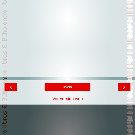
‹
›
Inicio
Ver versión web