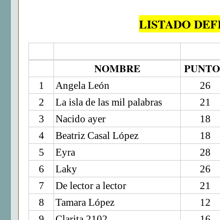
LISTADO DEF
NOMBRE
PUNTO
1
Angela León
26
2
La isla de las mil palabras
21
3
Nacido ayer
18
4
Beatriz Casal López
18
5
Eyra
28
6
Laky
26
7
De lector a lector
21
8
Tamara López
12
9
Clarita 2102
16