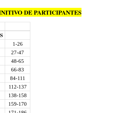
INITIVO DE PARTICIPANTES
S
1-26
27-47
48-65
66-83
84-111
112-137
138-158
159-170
171-186