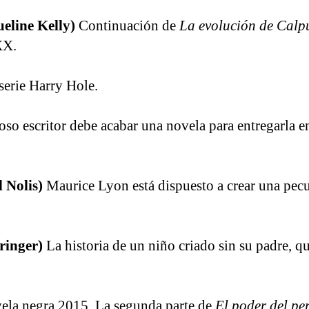
eline Kelly)
Continuación de
La evolución de Calpu
XX.
 serie Harry Hole.
so escritor debe acabar una novela para entregarla en
l Nolis)
Maurice Lyon está dispuesto a crear una pecu
ringer)
La historia de un niño criado sin su padre, 
la negra 2015. La segunda parte de
El poder del per