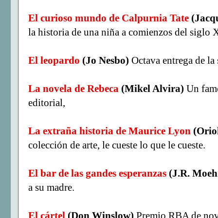
El curioso mundo de Calpurnia Tate
(Jacqu
la historia de una niña a comienzos del siglo 
El leopardo
(Jo Nesbo)
Octava entrega de la
La novela de Rebeca
(Mikel Alvira)
Un famo
editorial,
La extraña historia de Maurice Lyon
(Orio
colección de arte, le cueste lo que le cueste.
El bar de las gandes esperanzas
(J.R. Moeh
a su madre.
El cártel
(Don Winslow)
Premio RBA de nove