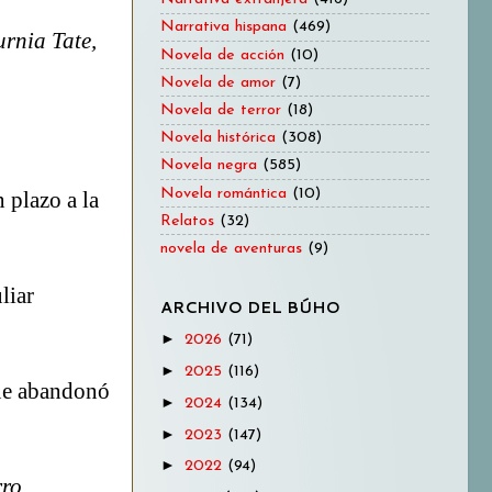
Narrativa hispana
(469)
rnia Tate,
Novela de acción
(10)
Novela de amor
(7)
Novela de terror
(18)
Novela histórica
(308)
Novela negra
(585)
Novela romántica
(10)
 plazo a la
Relatos
(32)
novela de aventuras
(9)
liar
ARCHIVO DEL BÚHO
►
2026
(71)
►
2025
(116)
que abandonó
►
2024
(134)
►
2023
(147)
►
2022
(94)
ro.