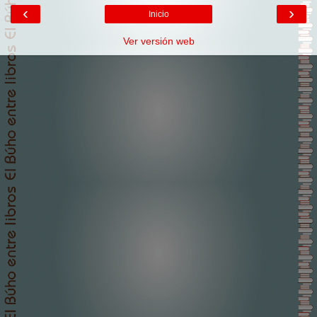
‹
›
Inicio
Ver versión web