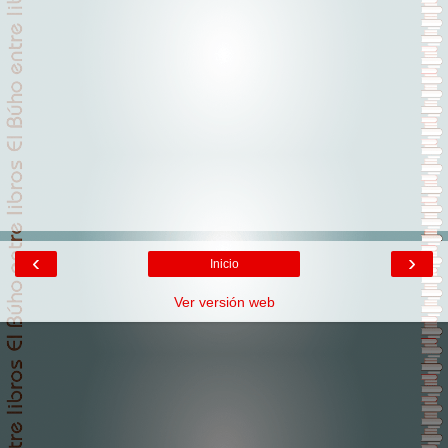
‹
›
Inicio
Ver versión web