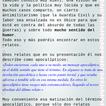
también conozco muy bien), una visión de
la vida y la política muy lúcida y que en
muchos casos comparto, un cierto
antimilitarismo (que
la Guardia Civil
y su
labor sea ensalzada no es óbice para que
esté en contra del absurdo de todas las
guerras) y sobre todo
mucho sentido del
humor
.
Todo eso y más podréis encontrar en estos
relatos.
Unos relatos que en su presentación él nos
describe como apocalípticos:
«Todos encierran, cada uno a su modo, un mensaje apocalíptico,
en el doble sentido que tiene el término
.
En algunos se trata de una
revelación anecdótica o hasta cierto punto trivial, y que resulta
adversa o temible sólo en esa misma medida
.
En otros lo
apocalíptico tiene rasgos más estremecedores, llegando al terror
absoluto del último relato.
»
Muy conveniente esa matización del término
apocalíptico, porque sólo dos relatos