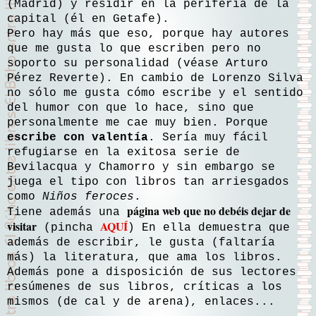
(Madrid) y residir en la periferia de la
capital (él en Getafe).
Pero hay más que eso, porque hay autores
que me gusta lo que escriben pero no
soporto su personalidad (véase Arturo
Pérez Reverte). En cambio de Lorenzo Silva
no sólo me gusta cómo escribe y el sentido
del humor con que lo hace, sino que
personalmente me cae muy bien. Porque
escribe con valentía
. Sería muy fácil
refugiarse en la exitosa serie de
Bevilacqua y Chamorro y sin embargo se
juega el tipo con libros tan arriesgados
como
Niños feroces
.
página web que no debéis dejar de
Tiene además una
visitar
AQUÍ
(pincha
) En ella demuestra que
además de escribir, le gusta (faltaría
más) la literatura, que ama los libros.
Además pone a disposición de sus lectores
resúmenes de sus libros, críticas a los
mismos (de cal y de arena), enlaces...