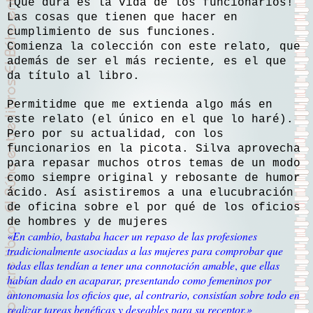
¡Qué dura es la vida de los funcionarios!
Las cosas que tienen que hacer en
cumplimiento de sus funciones.
Comienza la colección con este relato, que
además de ser el más reciente, es el que
da título al libro.
Permitidme que me extienda algo más en
este relato (el único en el que lo haré).
Pero por su actualidad, con los
funcionarios en la picota. Silva aprovecha
para repasar muchos otros temas de un modo
como siempre original y rebosante de humor
ácido. Así asistiremos a una elucubración
de oficina sobre el por qué de los oficios
de hombres y de mujeres
«En cambio, bastaba hacer un repaso de las profesiones
tradicionalmente asociadas a las mujeres para comprobar que
todas ellas tendían a tener una connotación amable
,
que ellas
habían dado en acaparar, presentando como femeninos por
antonomasia los oficios que, al contrario, consistían sobre todo en
realizar tareas benéficas y deseables para su receptor.»