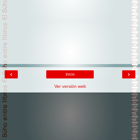
‹
›
Inicio
Ver versión web