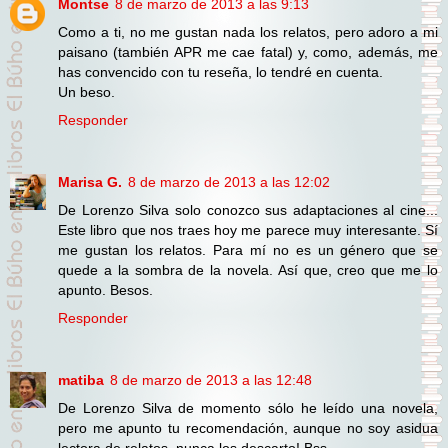
Montse
8 de marzo de 2013 a las 9:13
Como a ti, no me gustan nada los relatos, pero adoro a mi
paisano (también APR me cae fatal) y, como, además, me
has convencido con tu reseña, lo tendré en cuenta.
Un beso.
Responder
Marisa G.
8 de marzo de 2013 a las 12:02
De Lorenzo Silva solo conozco sus adaptaciones al cine...
Este libro que nos traes hoy me parece muy interesante. Sí
me gustan los relatos. Para mí no es un género que se
quede a la sombra de la novela. Así que, creo que me lo
apunto. Besos.
Responder
matiba
8 de marzo de 2013 a las 12:48
De Lorenzo Silva de momento sólo he leído una novela,
pero me apunto tu recomendación, aunque no soy asidua
lectora de relatos, nunca los descarto! Bss