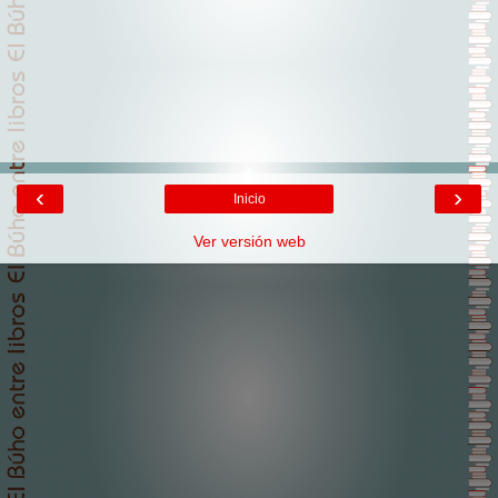
‹
›
Inicio
Ver versión web