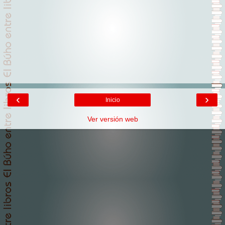
‹
›
Inicio
Ver versión web