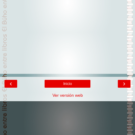
‹
›
Inicio
Ver versión web