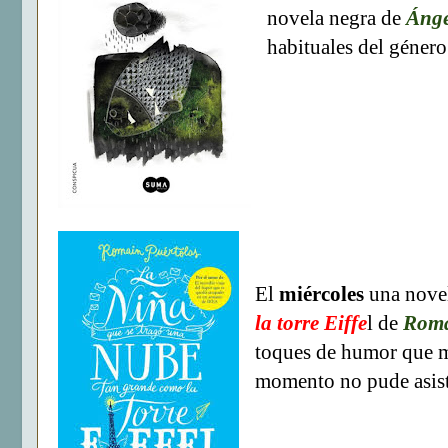
novela negra de
Ánge
habituales del género
El
miércoles
una novel
la torre Eiffe
l de
Roma
toques de humor que me
momento no pude asist