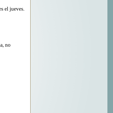
s el jueves.
a, no