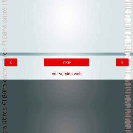
‹
›
Inicio
Ver versión web