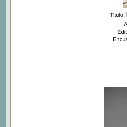
Título:
A
Edit
Encua