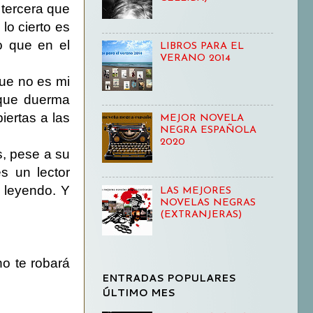
 tercera que
lo cierto es
o que en el
LIBROS PARA EL
VERANO 2014
ue no es mi
 que duerma
ertas a las
MEJOR NOVELA
NEGRA ESPAÑOLA
2020
s, pese a su
s un lector
o leyendo. Y
LAS MEJORES
NOVELAS NEGRAS
(EXTRANJERAS)
no te robará
ENTRADAS POPULARES
ÚLTIMO MES