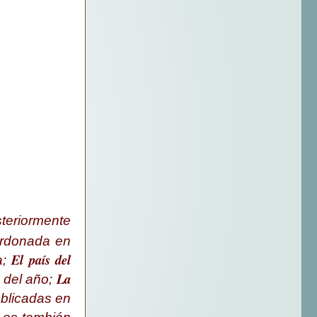
teriormente
ardonada en
El país del
a;
La
 del año;
ublicadas en