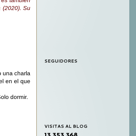
 es también
a
(2020). Su
SEGUIDORES
o una charla
el en el que
olo dormir.
VISITAS AL BLOG
13,353,368