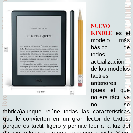
NUEVO
KINDLE
es el
modelo más
básico de
todos,
actualización
de los modelos
táctiles
anteriores
(pues el que
no era táctil ya
no se
fabrica)aunque reúne todas las características
que le convierten en un gran lector de textos,
porque es táctil, ligero y permite leer a la luz del
día sin reflejos y sin que se canse la vista. Y por