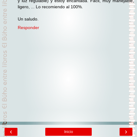
y luz regulable) y estoy encantada. Fácil, muy manejable,
ligero, ... Lo recomiendo al 100%.
Un saludo.
Responder
‹
›
Inicio