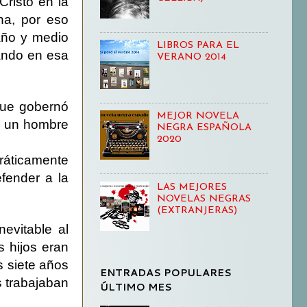
Cristo en la
na, por eso
 año y medio
LIBROS PARA EL
ando en esa
VERANO 2014
que gobernó
MEJOR NOVELA
ra un hombre
NEGRA ESPAÑOLA
2020
ráticamente
fender a la
LAS MEJORES
NOVELAS NEGRAS
(EXTRANJERAS)
inevitable al
s hijos eran
 siete años
ENTRADAS POPULARES
s trabajaban
ÚLTIMO MES