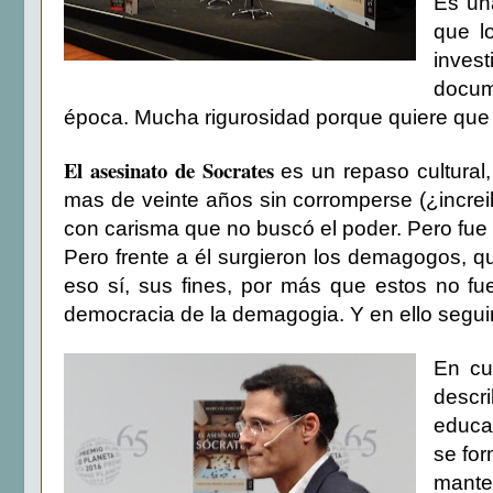
Es una
que l
invest
docum
época. Mucha rigurosidad porque quiere que el
El asesinato de Socrates
es un repaso cultural
mas de veinte años sin corromperse (¿increi
con carisma que no buscó el poder. Pero fue
Pero frente a él surgieron los demagogos, 
eso sí, sus fines, por más que estos no f
democracia de la demagogia. Y en ello segu
En cu
descri
educa
se for
manten