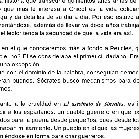
 historia que transcurre quinientos años antes de 
o que más le interesa a Chicot es la vida cotidia
iga y da detalles de su día a día. Por eso estuvo
entándose, además de llevar ya doce años trabaj
 lector tenga la seguridad de que la vida era así.
, en el que conoceremos más a fondo a Pericles, 
ble, no? Él se consideraba el primer ciudadano. E
 una excepción.
que con el dominio de la palabra, conseguían democ
ueran buenos. Sócrates buscó mecanismos para de
imos.
El asesinato de Sócrates
anto a la crueldad en
, es 
bir a los espartanos, un pueblo guerrero en que lo
dos para la guerra desde pequeños, pues desde los
maban militarmente. Un pueblo en el que las mujere
iéndose en forma para criar guerreros.