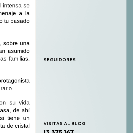
d intensa se
menaje a la
do tu pasado
, sobre una
han asumido
s familias,
SEGUIDORES
protagonista
rario.
con su vida
asa, de ahí
si tiene un
VISITAS AL BLOG
a de cristal
13,375,167