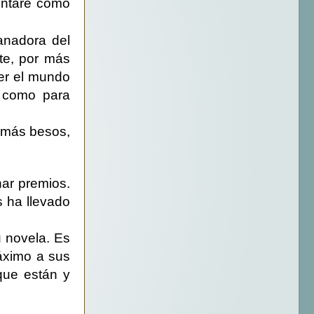
sentaré como
anadora del
te, por más
der el mundo
o como para
: más besos,
nar premios.
s ha llevado
 novela. Es
máximo a sus
que están y