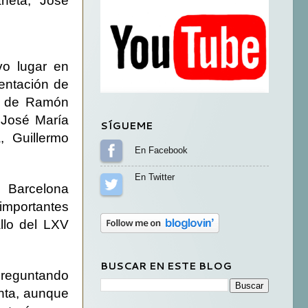
neta, José
vo lugar en
sentación de
ia de Ramón
 José María
SÍGUEME
, Guillermo
Sígueme en Facebook
Sígueme en Twitter
 Barcelona
importantes
allo del LXV
BUSCAR EN ESTE BLOG
reguntando
nta, aunque