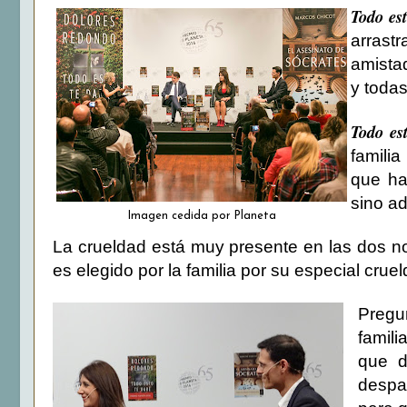
Todo est
arrast
amistad
y todas
Todo est
famili
que ha
sino ad
Imagen cedida por Planeta
La crueldad está muy presente en las dos no
es elegido por la familia por su especial crue
Pregu
famil
que d
despac