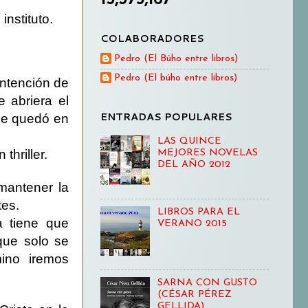
instituto.
COLABORADORES
Pedro (El Búho entre libros)
Pedro (El búho entre libros)
intención de
 abriera el
ENTRADAS POPULARES
que quedó en
LAS QUINCE
thriller.
MEJORES NOVELAS
DEL AÑO 2012
 mantener la
tes.
LIBROS PARA EL
a tiene que
VERANO 2015
que solo se
ino iremos
SARNA CON GUSTO
(CÉSAR PÉREZ
GELLIDA)