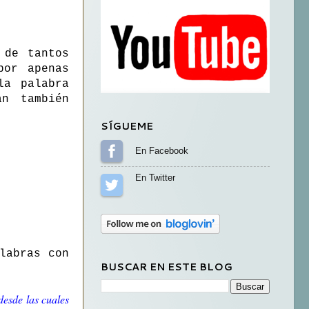
 de tantos
por apenas
la palabra
n también
SÍGUEME
Sígueme en Facebook
Sígueme en Twitter
labras con
BUSCAR EN ESTE BLOG
desde las cuales