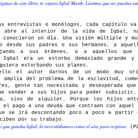
páginas de este libro, te espera Iqbal Masih. Lástima que no puedas en
as entrevistas o monólogos, cada capítulo va
e abre al interior de la vida de Iqbal, n
e conocieron un día. Una visión múltiple y mu
o desde sus padres o sus hermanos, a aquel
ajando a sus órdenes, o a aquellos que f
e Iqbal era un estorbo demasiado grande y
guiera estorbando sus planes.
ello el autor darnos de un modo muy ori
y amplia del problema de la esclavitud, come
res, gente tan necesitada y desesperada que
ue vender a sus hijos para poder subsistir.
a, sino de alquiler. Porque los hijos ent
n el pago a una deuda que contraen con aquel 
ue se irá descontando poco a poco a
partir 
ciben por su trabajo.
 que ganaba Iqbal, lo necesitábamos como el aire para respirar.
(Pá