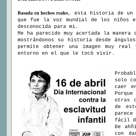
Basada en hechos reales
, esta historia de un 
que fue la voz mundial de los niños e
desconocida para mi.
Me ha parecido muy acertada la manera 
mostrándonos su historia desde ángulo
permite obtener una imagen muy real
entorno en el que le tocò vivir.
Probab
solo c
caer e
Porque
otras 
de est
parece
fácil d
De ahñ
con da