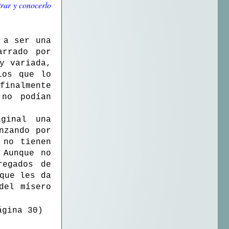
trar y conocerlo
 a ser una
arrado por
y variada,
los que lo
inalmente
 no podían
ginal una
nzando por
 no tienen
 Aunque no
regados de
que les da
del mísero
gina 30)