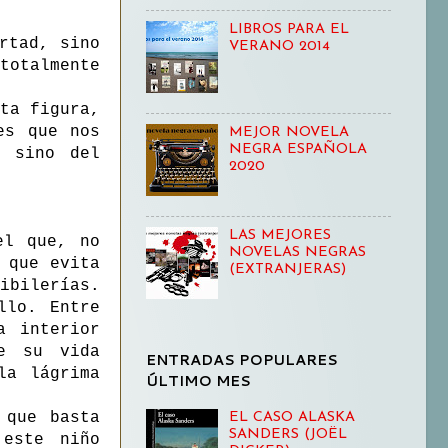
LIBROS PARA EL
rtad, sino
VERANO 2014
totalmente
ta figura,
es que nos
MEJOR NOVELA
NEGRA ESPAÑOLA
, sino del
2020
LAS MEJORES
el que, no
NOVELAS NEGRAS
 que evita
(EXTRANJERAS)
ibilerías.
llo. Entre
a interior
e su vida
ENTRADAS POPULARES
la lágrima
ÚLTIMO MES
 que basta
EL CASO ALASKA
SANDERS (JOËL
 este niño