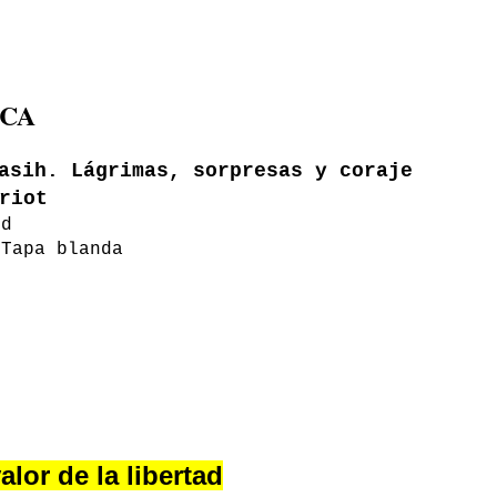
ICA
asih. Lágrimas, sorpresas y coraje
riot
rd
 Tapa blanda
alor de la libertad