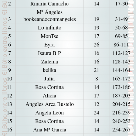
2
Rmaria Camacho
14
17-30
Mª Ángeles
3
bookeandoconmangeles
19
31-49
4
Lo infinito
19
50-68
5
MonTse
17
69-85
6
Eyra
26
86-111
7
Isaura B P
16
112-127
8
Zulema
16
128-143
9
kelika
21
144-164
10
Julia
8
165-172
11
Rosa Cortina
14
173-186
12
Alicia
17
187-203
13
Angeles Arca Bustelo
12
204-215
14
Angela León
24
216-239
15
Rosa Cortina
14
240-253
16
Ana Mª García
14
254-267