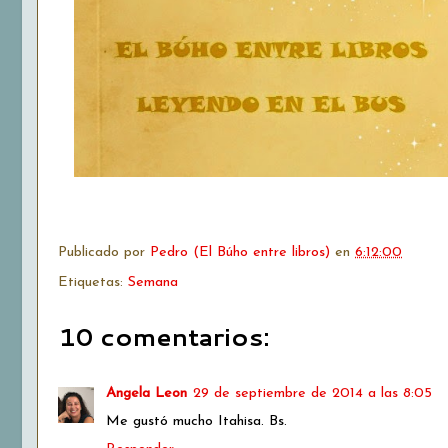
Publicado por
Pedro (El Búho entre libros)
en
6:12:00
Etiquetas:
Semana
10 comentarios:
Angela Leon
29 de septiembre de 2014 a las 8:05
Me gustó mucho Itahisa. Bs.