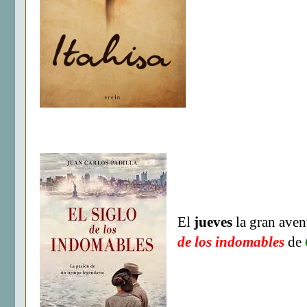
El
jueves
la gran aven
de los indomables
de