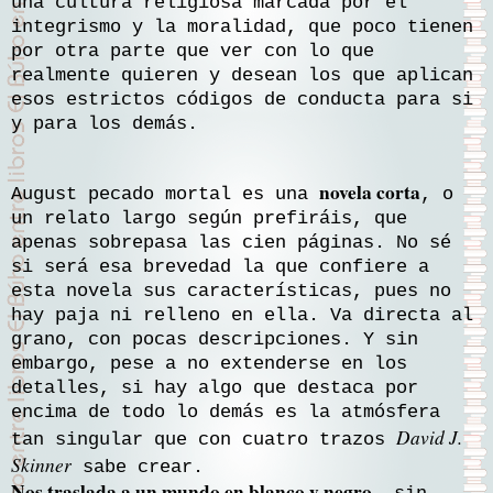
una cultura religiosa marcada por el
integrismo y la moralidad, que poco tienen
por otra parte que ver con lo que
realmente quieren y desean los que aplican
esos estrictos códigos de conducta para si
y para los demás.
novela corta
August pecado mortal es una
, o
un relato largo según prefiráis, que
apenas sobrepasa las cien páginas. No sé
si será esa brevedad la que confiere a
esta novela sus características, pues no
hay paja ni relleno en ella. Va directa al
grano, con pocas descripciones. Y sin
embargo, pese a no extenderse en los
detalles, si hay algo que destaca por
encima de todo lo demás es la atmósfera
David J.
tan singular que con cuatro trazos
Skinner
sabe crear.
Nos traslada a un mundo en blanco y negro