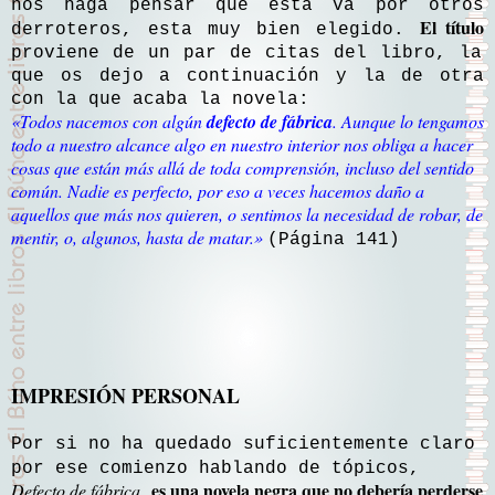
nos haga pensar que ésta va por otros
El título
derroteros, esta muy bien elegido.
proviene de un par de citas del libro, la
que os dejo a continuación y la de otra
con la que acaba la novela:
«
Todos nacemos con algún
defecto de fábrica
. Aunque lo tengamos
todo a nuestro alcance algo en nuestro interior nos obliga a hacer
cosas que están más allá de toda comprensión, incluso del sentido
común. Nadie es perfecto, por eso a veces hacemos daño a
aquellos que más nos quieren, o sentimos la necesidad de robar, de
mentir, o, algunos, hasta de matar
.»
(Página 141)
IMPRESIÓN PERSONAL
Por si no ha quedado suficientemente claro
por ese comienzo hablando de tópicos,
es una novela negra que no debería perderse
Defecto de fábrica