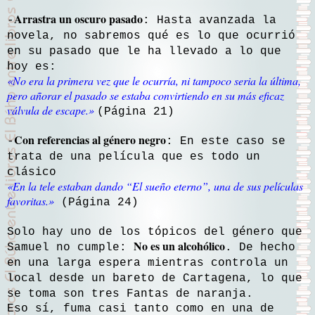
Arrastra un oscuro pasado
-
: Hasta avanzada la
novela, no sabremos qué es lo que ocurrió
en su pasado que le ha llevado a lo que
hoy es:
«
No era la primera vez que le ocurría, ni tampoco seria la última,
pero añorar el pasado se estaba convirtiendo en su más eficaz
válvula de escape
.»
(Página 21)
Con referencias al género negro
-
: En este caso se
trata de una película que es todo un
clásico
«
En la tele estaban dando “El sueño eterno”, una de sus películas
favoritas
.»
(Página 24)
Solo hay uno de los tópicos del género que
No es un alcohólico
Samuel no cumple:
. De hecho
en una larga espera mientras controla un
local desde un bareto de Cartagena, lo que
se toma son tres Fantas de naranja.
Eso sí, fuma casi tanto como en una de