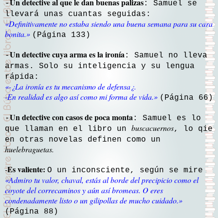
Un detective al que le dan buenas palizas
-
: Samuel se
llevará unas cuantas seguidas:
«
Definitivamente no estaba siendo una buena semana para su cara
bonita
.»
(Página 133)
Un detective cuya arma es la ironía
-
: Samuel no lleva
armas. Solo su inteligencia y su lengua
rápida:
«
-¿La ironía es tu mecanismo de defensa¿.
-En realidad es algo así como mi forma de vida
.»
(Página 66)
Un detective con casos de poca monta
-
: Samuel es lo
buscacuernos
que llaman en el libro un
, lo qie
en otras novelas definen como un
huelebraguetas.
Es valiente:
-
O un inconsciente, según se mire
«
Admiro tu valor, chaval, estás al borde del precipicio como el
coyote del correcaminos y aún así bromeas. O eres
condenadamente listo o un gilipollas de mucho cuidado
.»
(Página 88)