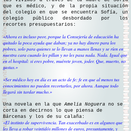
las vivimos a través de la madre de Sofía
que es médico, y de la propia situación
del colegio en que se encuentra Sofía, un
colegio público desbordado por los
recortes presupuestarios:
«Ahora es incluso peor, porque la Consejería de educación ha
quitado la poca ayuda que daban; ya no hay dinero para los
pobres, solo para quienes se lo llevan a manos llenas y se ríen en
nuestra cara cuando les pillan y no les pasa nada. Nada. Igual que
en el hospital: si eres pobre, muérete joven, joder. Que, muerto, no
gastas.»
«Ser médico hoy en día es un acto de fe: fe en que al menos tus
conocimientos no pueden recortarlos, por ahora. Aunque todo
llegará sin tardar mucho.»
Una novela en la que
Amelia Noguera
no se
corta en decirnos lo que piensa de
Bárcenas y los de su calaña:
«El instinto de supervivencia. Tan exacerbado es en algunos que
les lleva a robar veintidós millones de euros, presuntamente, y