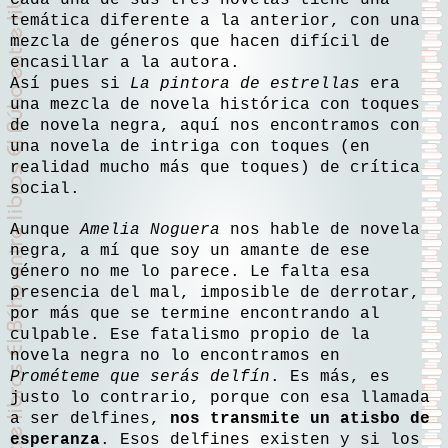
Cada una de sus tres novelas tiene una
temática diferente a la anterior, con una
mezcla de géneros que hacen difícil de
encasillar a la autora.
Así pues si
La pintora de estrellas
era
una mezcla de novela histórica con toques
de novela negra, aquí nos encontramos con
una novela de intriga con toques (en
realidad mucho más que toques) de crítica
social.
Aunque
Amelia Noguera
nos hable de novela
negra, a mí que soy un amante de ese
género no me lo parece. Le falta esa
presencia del mal, imposible de derrotar,
por más que se termine encontrando al
culpable. Ese fatalismo propio de la
novela negra no lo encontramos en
Prométeme que serás delfín
. Es más, es
justo lo contrario, porque con esa llamada
a ser delfines,
nos transmite un atisbo de
esperanza
. Esos delfines existen y si los