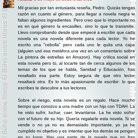
Mil gracias por tan entusiasta reseña, Pedro. Quizás tengas
razón en cuanto al género, para llegar a novela negra le
faltan algunos ingredientes. Pero creo que lo importante no
es en qué género la encasilles, sino lo que te transmite.
Llevo comprobando desde que empecé a escribir que cada
novela es una novela diferente para cada lector. Yo he
escrito una "cebolla" pero cada uno le quita una capa
(alguien usó esa metáfora una vez en un comentario sobre
La pintora de estrellas en Amazon). Hay crítica social en
esta novela pero tú, al tocarte tan de cerca algunos de los
temas de los que se habla, Sanidad y Educación, has
resaltado esa parte. Estoy segura de que otro lector
resaltará otra. Es lo más apasionante de escribir: lo que
escribes te descubre a tus lectores.
Sobre el riesgo, esta novela es un regalo. Hace mucho
tiempo que conozco a una madre con un hijo con TDAH. La
he visto sufrir, luchar, caer, levantarse. La he visto soñar
con el futuro de su hijo. Quería regalarle esta novela. Si se
vende o no ya no es demasiado importante, yo ya he
cumplido mi objetivo y es intentar que los demás se pongan
en su lugar. Hay una parte de la novela que no has