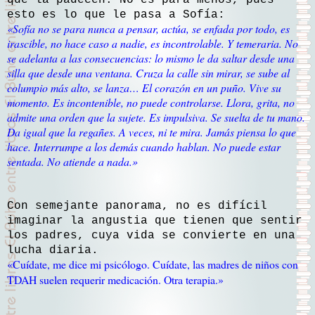
que la padecen. No es para menos, pues
esto es lo que le pasa a Sofía:
«Sofía no se para nunca a pensar, actúa, se enfada por todo, es
irascible, no hace caso a nadie, es incontrolable. Y temeraria. No
se adelanta a las consecuencias: lo mismo le da saltar desde una
silla que desde una ventana. Cruza la calle sin mirar, se sube al
columpio más alto, se lanza… El corazón en un puño. Vive su
momento. Es incontenible, no puede controlarse. Llora, grita, no
admite una orden que la sujete. Es impulsiva. Se suelta de tu mano.
Da igual que la regañes. A veces, ni te mira. Jamás piensa lo que
hace. Interrumpe a los demás cuando hablan. No puede estar
sentada. No atiende a nada.»
Con semejante panorama, no es difícil
imaginar la angustia que tienen que sentir
los padres, cuya vida se convierte en una
lucha diaria.
«Cuídate, me dice mi psicólogo. Cuídate, las madres de niños con
TDAH suelen requerir medicación. Otra terapia.»