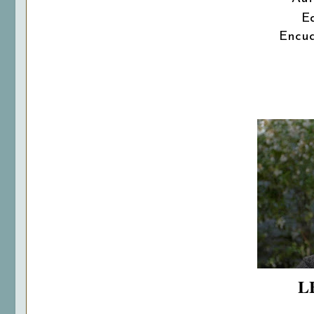
Ed
Encua
L