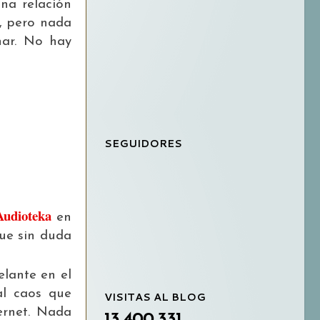
na relación
, pero nada
nar. No hay
SEGUIDORES
Audioteka
en
que sin duda
elante en el
al caos que
VISITAS AL BLOG
ernet. Nada
13,400,331