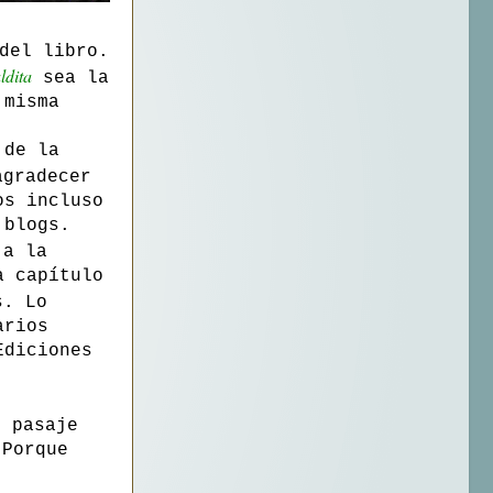
del libro.
ldita
sea la
 misma
 de la
gradecer
os incluso
 blogs.
 a la
a capítulo
s. Lo
arios
Ediciones
 pasaje
 Porque