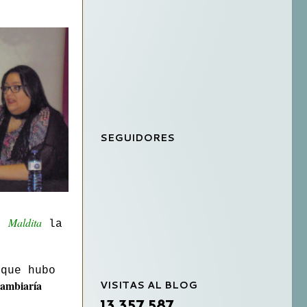
SEGUIDORES
Maldita
),
la
 que hubo
VISITAS AL BLOG
cambiaría
13,357,587