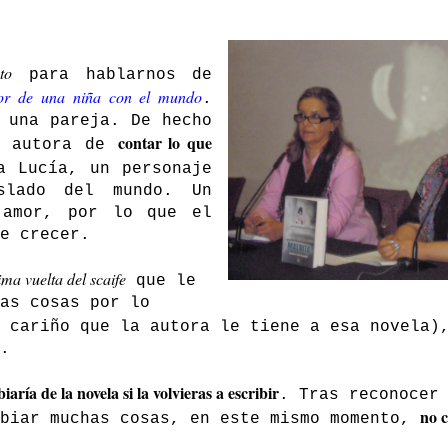
to
para hablarnos de
mor de una niña con el mundo
.
 una pareja. De hecho
contar lo que
a autora de
a Lucía, un personaje
islado del mundo. Un
 amor, por lo que el
e crecer.
ima vuelta del scaife
que le
as cosas por lo
l cariño que la autora le tiene a esa novela
.
aría de la novela si la volvieras a escribir
. Tras reconocer
no 
mbiar muchas cosas, en este mismo momento,