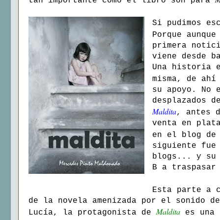
tan importante como el libro son para
Si pudimos es
Porque aunque
primera notic
viene desde b
Una historia 
misma, de ahí
su apoyo. No 
desplazados d
Maldita
, antes 
venta en plat
en el blog d
siguiente fue
blogs... y su
B a traspasar
Esta parte a 
de la novela amenizada por el sonido de
Maldita
Lucía, la protagonista de
es una 