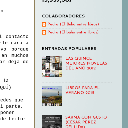
ón
COLABORADORES
Pedro (El Búho entre libros)
Pedro (El búho entre libros)
l contacto
rle cara a
ENTRADAS POPULARES
vo porque
 en muchos
LAS QUINCE
or deja de
MEJORES NOVELAS
DEL AÑO 2012
e la
QUÍ)
LIBROS PARA EL
VERANO 2015
cedes que
mi parte,
 poner
SARNA CON GUSTO
 de Lector
(CÉSAR PÉREZ
GELLIDA)