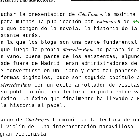
.
Cita Franco,
cuchar la presentación de
la madrina 
Ediciones B
Ma
 para muchos la publicación por
de
ia que tengan de la novela, la historia de la
astante atrás.
en la que los blogs son una parte fundamental
Mercedes Pinto
 que luego la propia
no parara de a
en vano, buena parte de los asistentes, algun
esde fuera de Madrid, eran administradores de
de convertirse en un libro y como tal ponerse
aformas digitales, pudo ser seguida capítulo 
Mercedes Pinto
e
con un éxito arrollador de visita
 su publicación, una lectura conjunta entre v
 éxito. Un éxito que finalmente ha llevado a 
 la historia al papel.
Cita Franco
cargo de
terminó con la lectura de un
l violín de. Una interpretación maravillosa.
gran violinista