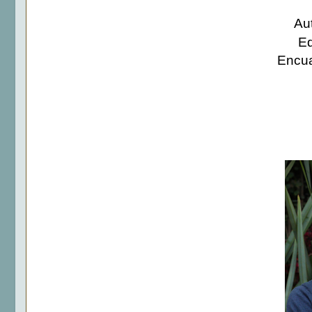
Au
Ed
Encua