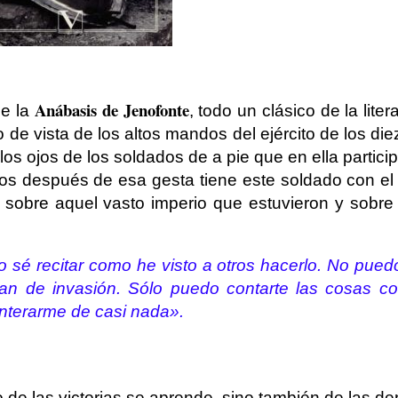
Anábasis de Jenofonte
de la
, todo un clásico de la liter
 de vista de los altos mandos del ejército de los die
 los ojos de los soldados de a pie que en ella partici
os después de esa gesta tiene este soldado con el 
obre aquel vasto imperio que estuvieron y sobre l
No sé recitar como he visto a otros hacerlo. No pued
lan de invasión. Sólo puedo contarte las cosas c
enterarme de casi nada».
de las victorias se aprende, sino también de las der