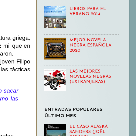
LIBROS PARA EL
VERANO 2014
atura griega,
MEJOR NOVELA
z mil que en
NEGRA ESPAÑOLA
2020
paron.
joven Filipo
as tácticas
LAS MEJORES
NOVELAS NEGRAS
(EXTRANJERAS)
o sacar
omo las
ENTRADAS POPULARES
ÚLTIMO MES
EL CASO ALASKA
SANDERS (JOËL
rotas.