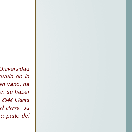
niversidad
raria en la
en vano, ha
 en su haber
8848 Clama
;
el ciervo
, su
a parte del