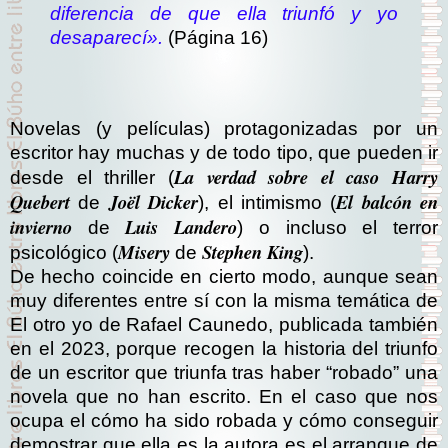
diferencia de que ella triunfó y yo
desaparecí».
(Página 16)
Novelas (y películas) protagonizadas por un
escritor hay muchas y de todo tipo, que pueden ir
La verdad sobre el caso Harry
desde el thriller (
Quebert
Joël Dicker
El balcón en
de
), el intimismo (
invierno
Luis Landero
de
) o incluso el terror
Misery
Stephen King
psicológico (
de
).
De hecho coincide en cierto modo, aunque sean
muy diferentes entre sí con la misma temática de
El otro yo de Rafael Caunedo, publicada también
en el 2023, porque recogen la historia del triunfo
de un escritor que triunfa tras haber “robado” una
novela que no han escrito. En el caso que nos
ocupa el cómo ha sido robada y cómo conseguir
demostrar que ella es la autora es el arranque de