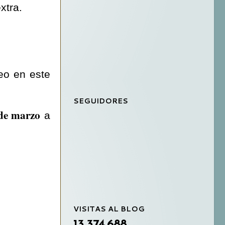
xtra.
eo en este
SEGUIDORES
de marzo
a
VISITAS AL BLOG
13,374,688