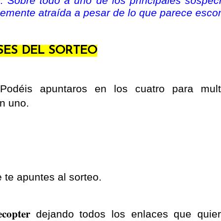
o. Sobre todo a uno de los principales sospec
blemente atraída a pesar de lo que parece esco
SES DEL SORTEO
 Podéis apuntaros en los cuatro para multi
en uno.
 te apuntes al sorteo.
ecopter
dejando todos los enlaces que quie