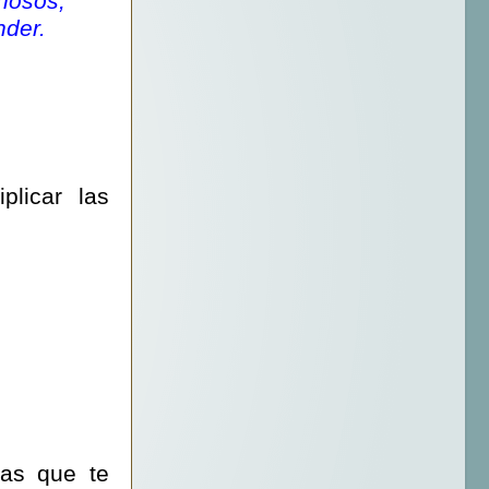
hosos,
nder.
plicar las
ras que te