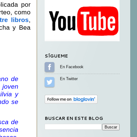
licada por
orteo, como
re libros
,
cha y Bea
SÍGUEME
Sígueme en Facebook
ano de
Sígueme en Twitter
a joven
lvia y
ando se
BUSCAR EN ESTE BLOG
sca de
sencia