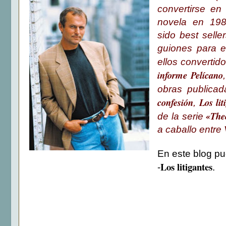
convertirse en
novela en 198
sido
best selle
guiones para el
ellos convertid
informe Pelícano
,
obras publica
confesión
Los lit
,
«The
de la serie
a caballo entre 
En este blog pu
Los litigantes
-
.