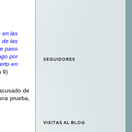
 en las
 de las
te paso
ago por
SEGUIDORES
erto en
 9)
 acusado de
una prueba,
VISITAS AL BLOG