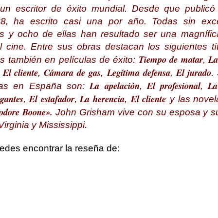
 un escritor de éxito mundial. Desde que publicó
8, ha escrito casi una por año. Todas sin exc
rs
y ocho de ellas han resultado ser una magnífic
 cine. Entre sus obras destacan los siguientes tí
Tiempo de matar
La
os también en películas de éxito:
,
El cliente
Cámara de gas
Legítima defensa
El jurado
,
,
,
.
La apelación
El profesional
La
das en España son:
,
,
igantes
El estafador
La herencia
El cliente
,
,
,
y las novel
odore Boone».
John Grisham vive con su esposa y su
Virginia y Mississippi.
edes encontrar la reseña de: