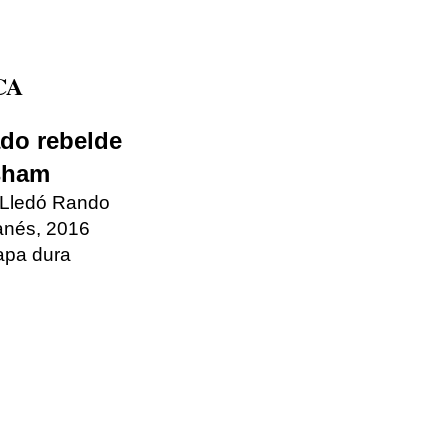
CA
do rebelde
sham
 Lledó Rando
Janés, 2016
apa dura