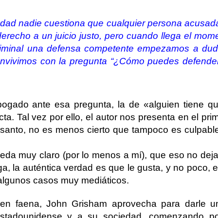
edad nadie cuestiona que cualquier persona acusad
 derecho a un juicio justo, pero cuando llega el mom
criminal una defensa competente empezamos a dud
nvivimos con la pregunta “¿Cómo puedes defende
gado ante esa pregunta, la de «alguien tiene qu
ta. Tal vez por ello, el autor nos presenta en el pri
 santo, no es menos cierto que tampoco es culpabl
da muy claro (por lo menos a mí), que eso no deja
 la auténtica verdad es que le gusta, y no poco, el
n algunos casos muy mediáticos.
en faena, John Grisham aprovecha para darle u
 estadounidense y a su sociedad, comenzando p