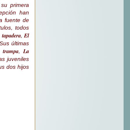
 su primera
epción han
a fuente de
tulos, todos
 tapadera
El
,
 Sus últimas
 trampa
La
,
as juveniles
s dos hijos