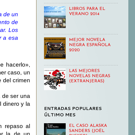
LIBROS PARA EL
a de un
VERANO 2014
ento de
ar. Los
r a esa
MEJOR NOVELA
NEGRA ESPAÑOLA
2020
e hacerlo»,
LAS MEJORES
mer caso, un
NOVELAS NEGRAS
e del crimen
(EXTRANJERAS)
 de ser una
 dinero y la
ENTRADAS POPULARES
ÚLTIMO MES
n repaso al
EL CASO ALASKA
SANDERS (JOËL
or la de un