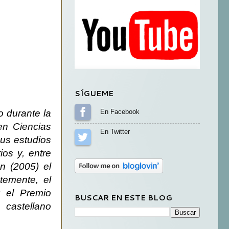
SÍGUEME
o durante la
Sígueme en Facebook
en Ciencias
Sígueme en Twitter
sus estudios
os y, entre
n (2005) el
temente, el
 el Premio
BUSCAR EN ESTE BLOG
castellano