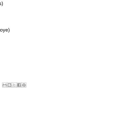
s)
oye)