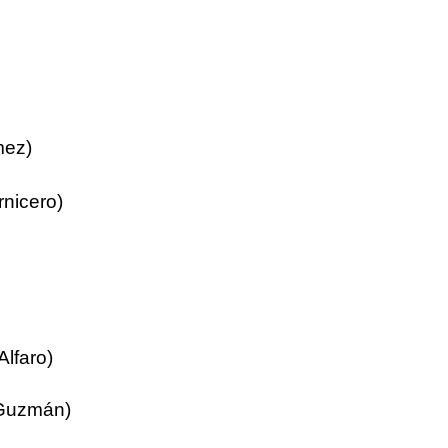
mez)
nicero)
Alfaro)
 Guzmán)