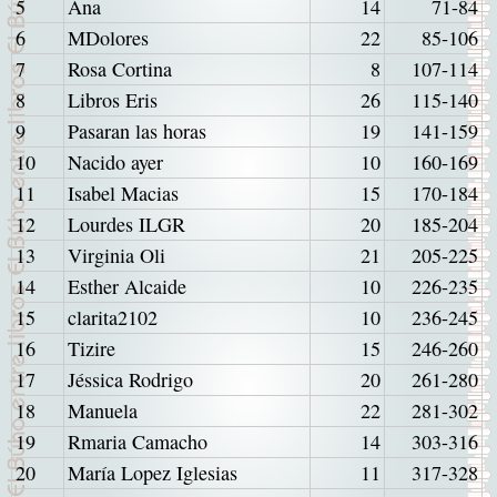
5
Ana
14
71-84
6
MDolores
22
85-106
7
Rosa Cortina
8
107-114
8
Libros Eris
26
115-140
9
Pasaran las horas
19
141-159
10
Nacido ayer
10
160-169
11
Isabel Macias
15
170-184
12
Lourdes ILGR
20
185-204
13
Virginia Oli
21
205-225
14
Esther Alcaide
10
226-235
15
clarita2102
10
236-245
16
Tizire
15
246-260
17
Jéssica Rodrigo
20
261-280
18
Manuela
22
281-302
19
Rmaria Camacho
14
303-316
20
María Lopez Iglesias
11
317-328