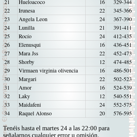
21
Hueloacoco
16
329-344
22
Irunesa
22
345-366
23
Angela Leon
24
367-390
24
Lunilla
21
391-411
25
Rocío
24
412-435
26
Elenusqui
16
436-451
27
Mara Jss
22
452-473
28
Shorby
12
474-485
29
Virmaen virginia olivencia
16
486-501
30
Margari
22
502-523
31
Amor
16
524-539
32
Laky
12
540-551
33
Maidafeni
24
552-575
34
Raquel Alonso
20
576-595
Tenéis hasta el martes 24 a las 22:00 para
señalarnos cualquier error u omisión.