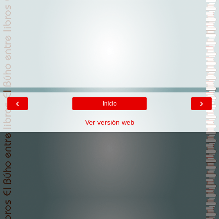
‹
›
Inicio
Ver versión web