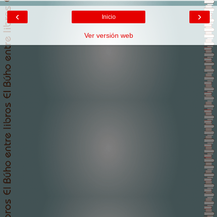
‹
›
Inicio
Ver versión web