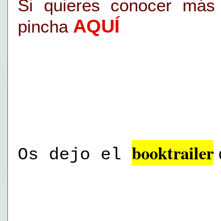
Si quieres conocer má
AQUÍ
pincha
booktrailer
Os dejo el