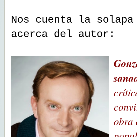
Nos cuenta la solapa
acerca del autor:
Gonz
sanad
críti
convi
obra 
popul