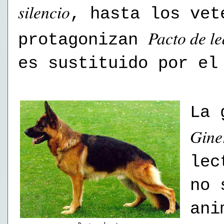
silencio
, hasta los vet
Pacto de le
protagonizan
es sustituido por el
La 
Gin
lec
no 
ani