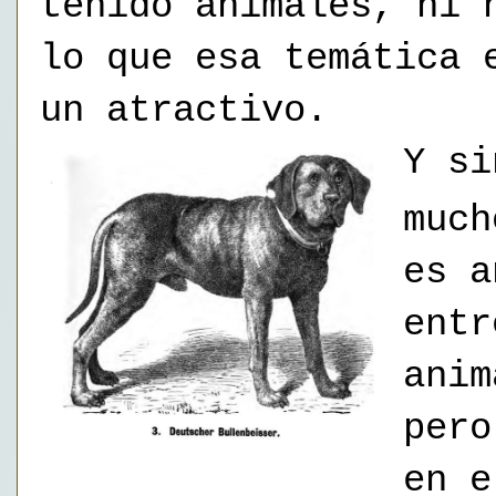
tenido animales, ni 
lo que esa temática 
un atractivo.
Y si
much
es a
entr
anim
pero
en e