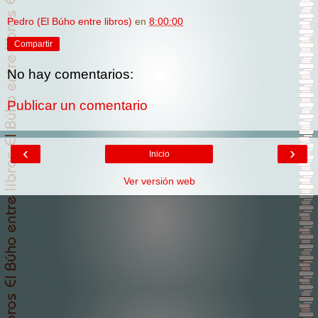
Pedro (El Búho entre libros)
en
8:00:00
Compartir
No hay comentarios:
Publicar un comentario
‹
›
Inicio
Ver versión web